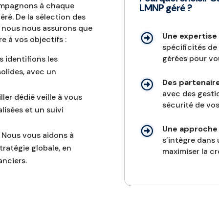
ompagnons à chaque
LMNP géré ?
ré. De la sélection des
t, nous nous assurons que
Une expertise

 à vos objectifs :
spécificités de
gérées pour vo
s identifions les
solides, avec un
Des partenair

avec des gesti
ller dédié veille à vous
sécurité de vos
isées et un suivi
Une approche 

: Nous vous aidons à
s’intègre dans 
tratégie globale, en
maximiser la cr
anciers.