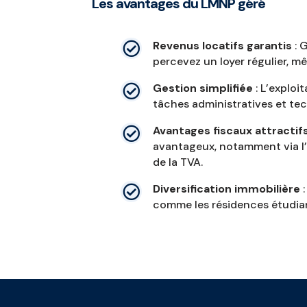
Les avantages du LMNP géré
Revenus locatifs garantis
: 

percevez un loyer régulier, mê
Gestion simplifiée
: L’exploi

tâches administratives et tech
Avantages fiscaux attractif

avantageux, notamment via l’
de la TVA.
Diversification immobilière
:

comme les résidences étudiant