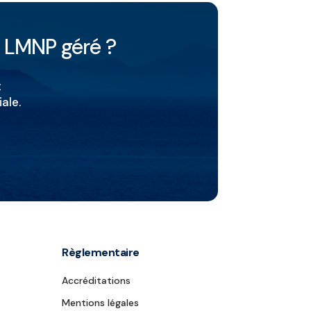
u LMNP géré ?
t
ale.
Règlementaire
Accréditations
Mentions légales