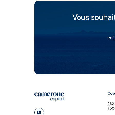
Vous souhait
cet
Coo
262 
7500
